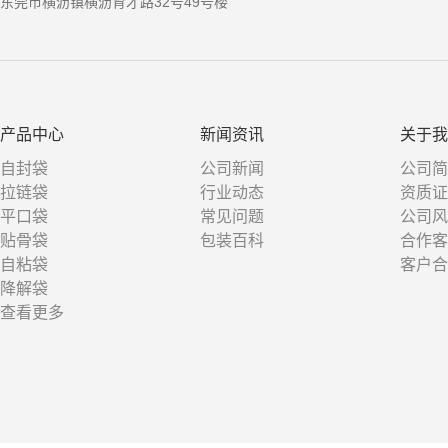
东莞市横沥镇横沥育才路32号49号楼
产品中心
新闻资讯
关于我
自封袋
公司新闻
公司简
拉链袋
行业动态
资质证
平口袋
常见问题
公司风
贴骨袋
包装百科
合作客
自粘袋
客户合
降解袋
查看更多