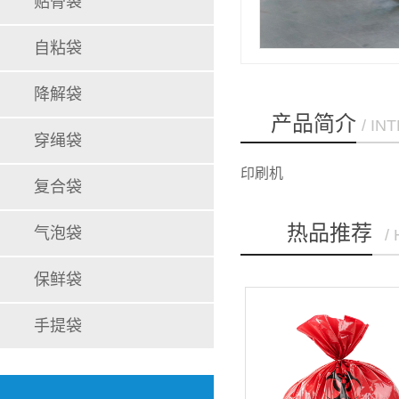
贴骨袋
自粘袋
降解袋
产品简介
/ I
穿绳袋
印刷机
复合袋
热品推荐
气泡袋
/
保鲜袋
手提袋