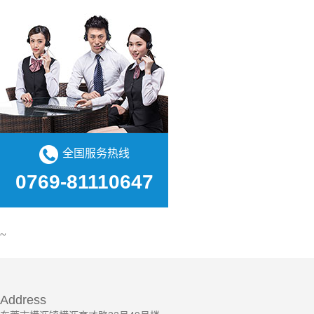
全国服务热线
0769-81110647
~
Address