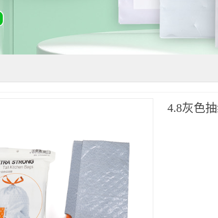
4.8灰色