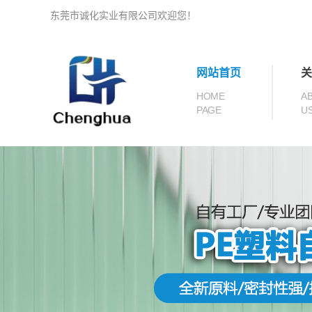
东莞市诚化实业有限公司欢迎您！
网站首页
关
HOME
A
PAGE
U