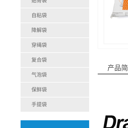
贴骨袋
自粘袋
降解袋
穿绳袋
复合袋
产品简
气泡袋
保鲜袋
手提袋