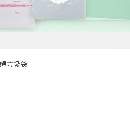
抽绳垃圾袋