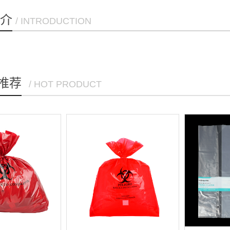
介
/ INTRODUCTION
推荐
/ HOT PRODUCT