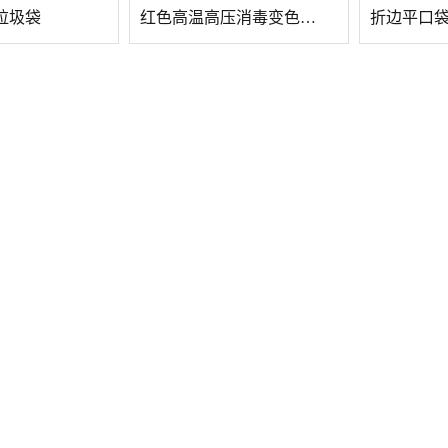
垃圾袋
红色高温高压消毒变色标签医疗垃圾袋
折边平口