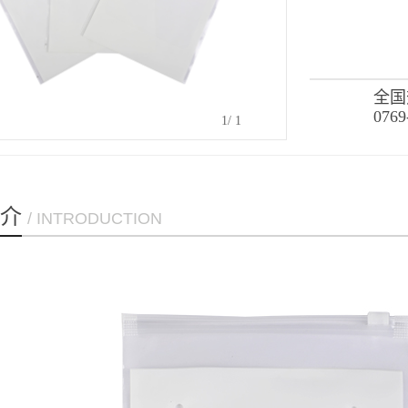
全国
0769
1
/
1
介
/ INTRODUCTION