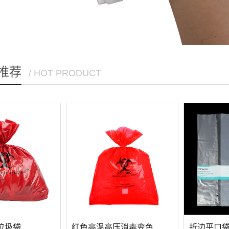
推荐
/ HOT PRODUCT
垃圾袋
红色高温高压消毒变色标签医疗垃圾袋
折边平口