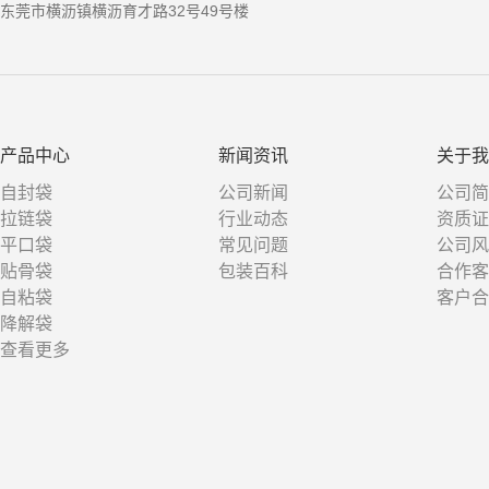
东莞市横沥镇横沥育才路32号49号楼
产品中心
新闻资讯
关于我
自封袋
公司新闻
公司简
拉链袋
行业动态
资质证
平口袋
常见问题
公司风
贴骨袋
包装百科
合作客
自粘袋
客户合
降解袋
查看更多