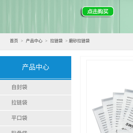
首页
>
产品中心
>
拉链袋
>
磨砂拉链袋
产品中心
自封袋
拉链袋
平口袋