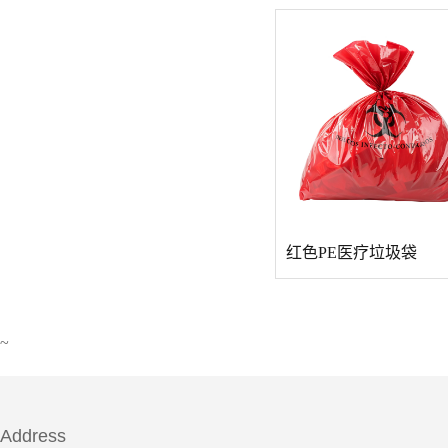
红色PE医疗垃圾袋
~
Address