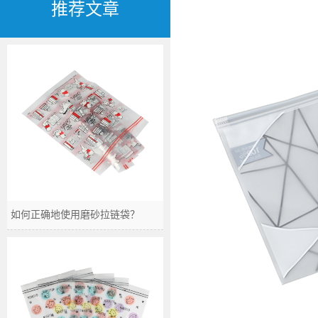
推荐文章
如何正确地使用磨砂拉链袋？