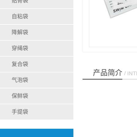
贴骨袋
自粘袋
降解袋
穿绳袋
复合袋
产品简介
/ I
气泡袋
保鲜袋
手提袋