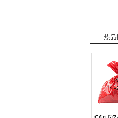
热品
红色PE医疗