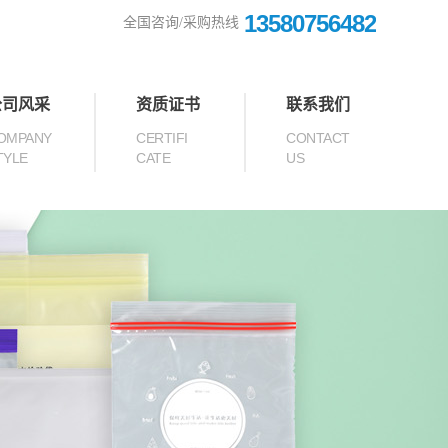
13580756482
全国咨询/采购热线
公司风采
资质证书
联系我们
OMPANY
CERTIFI
CONTACT
TYLE
CATE
US