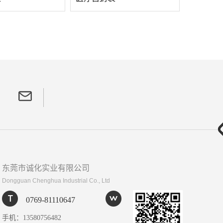
东莞市诚化实业有限公司
Dongguan Chenghua Industrial Co., Ltd
0769-81110647
手机：13580756482