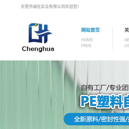
东莞市诚化实业有限公司欢迎您！
网站首页
关
HOME
A
PAGE
U