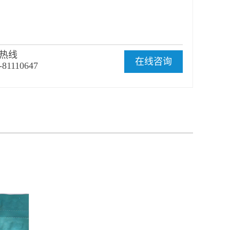
热线
在线咨询
-81110647