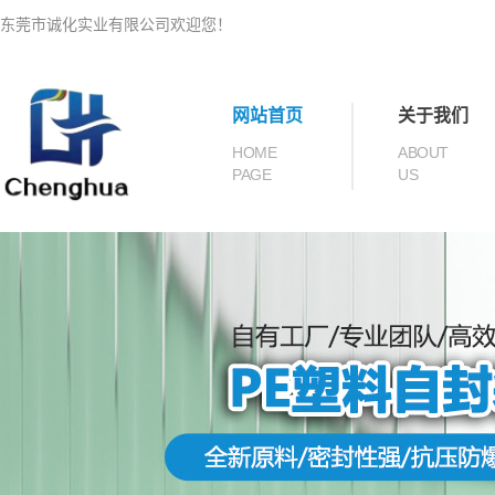
东莞市诚化实业有限公司欢迎您！
网站首页
关于我们
HOME
ABOUT
PAGE
US