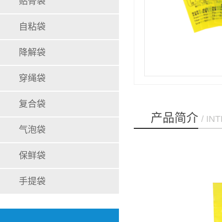
贴骨袋
自粘袋
降解袋
穿绳袋
复合袋
产品简介
/ I
气泡袋
保鲜袋
手提袋