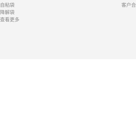
自粘袋
客户合
降解袋
查看更多