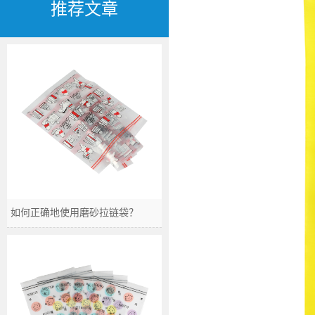
推荐文章
如何正确地使用磨砂拉链袋？