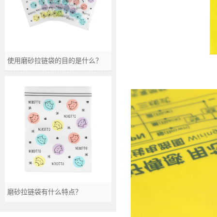
使用磨砂拉链袋的目的是什么？
磨砂拉链袋有什么特点？