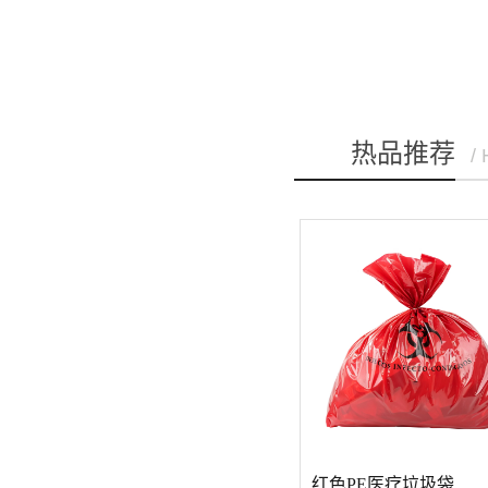
热品推荐
/
红色PE医疗垃圾袋